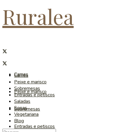
Ruralea
Carnes
Carnes
Peixe e marisco
Sobremesas
Peixe e marisco
Entradas e petiscos
Saladas
Sopas
Sobremesas
Vegetariana
Blog
Entradas e petiscos