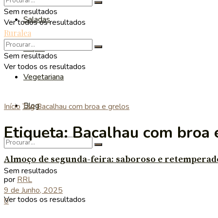
Sem resultados
Saladas
Ver todos os resultados
Ruralea
Sopas
Sem resultados
Ver todos os resultados
Vegetariana
Blog
Início
Tag
Bacalhau com broa e grelos
Etiqueta:
Bacalhau com broa 
Almoço de segunda-feira: saboroso e retemperad
Sem resultados
por
RRL
9 de Junho, 2025
Ver todos os resultados
0