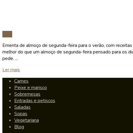
Blog
Ementa de almoço de segunda-feira para o verão, com receitas id
melhor do que um almoço de segunda-feira pensado para os dias
pede. ...
Details
Ler mais
Carnes
Peixe e marisco
Sobremesas
Entradas e petiscos
Saladas
Sopas
Vegetariana
Blog