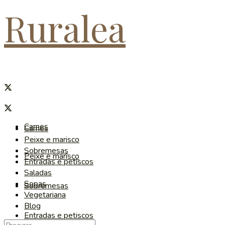
Ruralea
Carnes
Carnes
Peixe e marisco
Sobremesas
Peixe e marisco
Entradas e petiscos
Saladas
Sopas
Sobremesas
Vegetariana
Blog
Entradas e petiscos