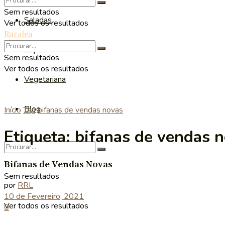
Sem resultados
Saladas
Ver todos os resultados
Ruralea
Sopas
Sem resultados
Ver todos os resultados
Vegetariana
Blog
Início
Tag
bifanas de vendas novas
Etiqueta:
bifanas de vendas 
Bifanas de Vendas Novas
Sem resultados
por
RRL
10 de Fevereiro, 2021
Ver todos os resultados
0