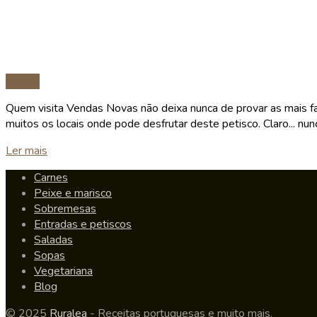
Carnes
Quem visita Vendas Novas não deixa nunca de provar as mais f
muitos os locais onde pode desfrutar deste petisco. Claro... nunc
Details
Ler mais
Carnes
Peixe e marisco
Sobremesas
Entradas e petiscos
Saladas
Sopas
Vegetariana
Blog
© 2025
Ruralea
- Receitas portuguesas e muito mais.