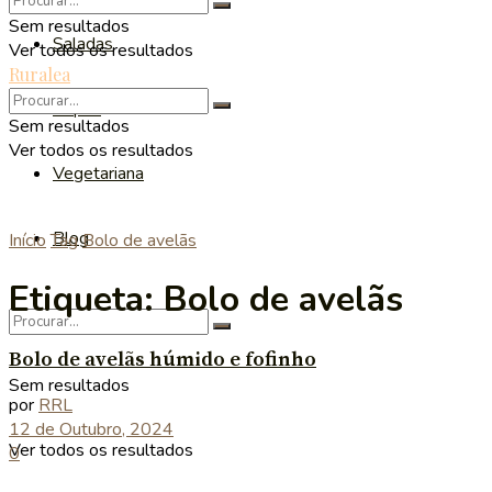
Sem resultados
Saladas
Ver todos os resultados
Ruralea
Sopas
Sem resultados
Ver todos os resultados
Vegetariana
Blog
Início
Tag
Bolo de avelãs
Etiqueta:
Bolo de avelãs
Bolo de avelãs húmido e fofinho
Sem resultados
por
RRL
12 de Outubro, 2024
Ver todos os resultados
0