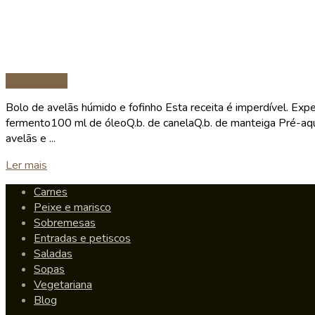
Sobremesas
Bolo de avelãs húmido e fofinho Esta receita é imperdível. Ex
fermento100 ml de óleoQ.b. de canelaQ.b. de manteiga Pré-aqueç
avelãs e ...
Details
Ler mais
Carnes
Peixe e marisco
Sobremesas
Entradas e petiscos
Saladas
Sopas
Vegetariana
Blog