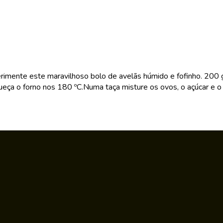
perimente este maravilhoso bolo de avelãs húmido e fofinho. 20
a o forno nos 180 ºC.Numa taça misture os ovos, o açúcar e o ól