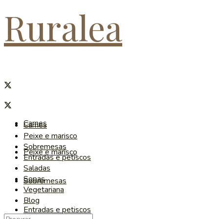
Ruralea
Carnes
Carnes
Peixe e marisco
Sobremesas
Peixe e marisco
Entradas e petiscos
Saladas
Sopas
Sobremesas
Vegetariana
Blog
Entradas e petiscos