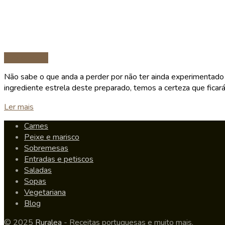
Sobremesas
Não sabe o que anda a perder por não ter ainda experimentado o
ingrediente estrela deste preparado, temos a certeza que ficará 
Details
Ler mais
Carnes
Peixe e marisco
Sobremesas
Entradas e petiscos
Saladas
Sopas
Vegetariana
Blog
© 2025
Ruralea
- Receitas portuguesas e muito mais.