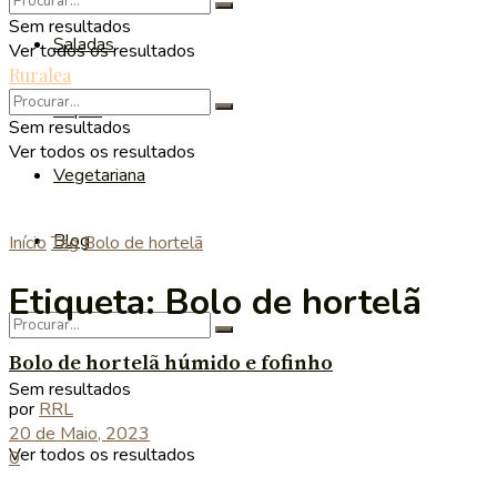
Sem resultados
Saladas
Ver todos os resultados
Ruralea
Sopas
Sem resultados
Ver todos os resultados
Vegetariana
Blog
Início
Tag
Bolo de hortelã
Etiqueta:
Bolo de hortelã
Bolo de hortelã húmido e fofinho
Sem resultados
por
RRL
20 de Maio, 2023
Ver todos os resultados
0