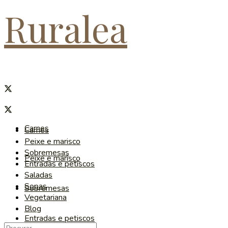
Ruralea
Carnes
Carnes
Peixe e marisco
Sobremesas
Peixe e marisco
Entradas e petiscos
Saladas
Sopas
Sobremesas
Vegetariana
Blog
Entradas e petiscos