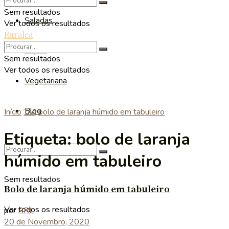
Sem resultados
Saladas
Ver todos os resultados
Ruralea
Sopas
Sem resultados
Ver todos os resultados
Vegetariana
Blog
Início
Tag
bolo de laranja húmido em tabuleiro
Etiqueta:
bolo de laranja
húmido em tabuleiro
Sem resultados
Bolo de laranja húmido em tabuleiro
Ver todos os resultados
por
RRL
20 de Novembro, 2020