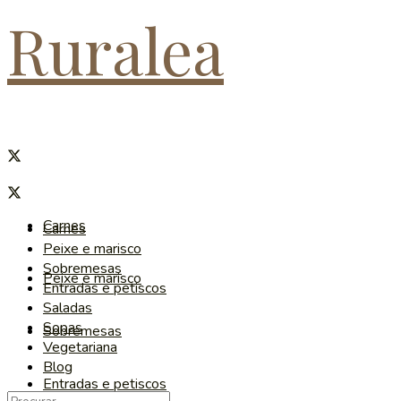
Ruralea
Carnes
Carnes
Peixe e marisco
Sobremesas
Peixe e marisco
Entradas e petiscos
Saladas
Sopas
Sobremesas
Vegetariana
Blog
Entradas e petiscos