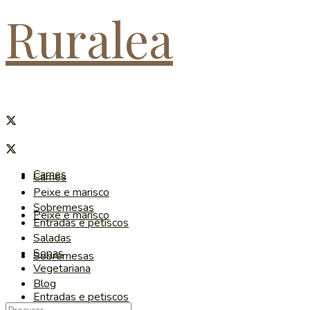
Ruralea
Carnes
Carnes
Peixe e marisco
Sobremesas
Peixe e marisco
Entradas e petiscos
Saladas
Sopas
Sobremesas
Vegetariana
Blog
Entradas e petiscos