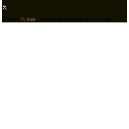
© 2025
Ruralea
- Receitas portuguesas e muito mais.