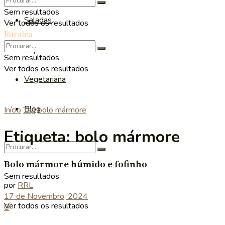
Sem resultados
Saladas
Ver todos os resultados
Ruralea
Sopas
Sem resultados
Ver todos os resultados
Vegetariana
Blog
Início
Tag
bolo mármore
Etiqueta:
bolo mármore
Bolo mármore húmido e fofinho
Sem resultados
por
RRL
17 de Novembro, 2024
Ver todos os resultados
0