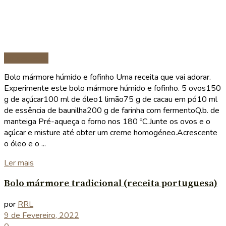
Sobremesas
Bolo mármore húmido e fofinho Uma receita que vai adorar.
Experimente este bolo mármore húmido e fofinho. 5 ovos150
g de açúcar100 ml de óleo1 limão75 g de cacau em pó10 ml
de essência de baunilha200 g de farinha com fermentoQ.b. de
manteiga Pré-aqueça o forno nos 180 ºC.Junte os ovos e o
açúcar e misture até obter um creme homogéneo.Acrescente
o óleo e o ...
Details
Ler mais
Bolo mármore tradicional (receita portuguesa)
por
RRL
9 de Fevereiro, 2022