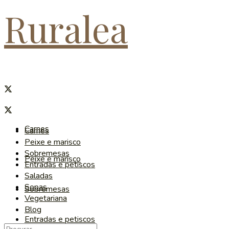
Ruralea
Carnes
Carnes
Peixe e marisco
Sobremesas
Peixe e marisco
Entradas e petiscos
Saladas
Sopas
Sobremesas
Vegetariana
Blog
Entradas e petiscos