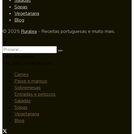
Saladas
Sopas
Vegetariana
Blog
© 2025
Ruralea
- Receitas portuguesas e muito mais.
Sem resultados
Ver todos os resultados
Carnes
Peixe e marisco
Sobremesas
Entradas e petiscos
Saladas
Sopas
Vegetariana
Blog