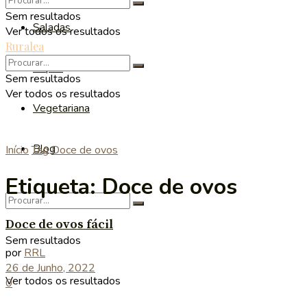
Sem resultados
Saladas
Ver todos os resultados
Ruralea
Sopas
Sem resultados
Ver todos os resultados
Vegetariana
Blog
Início
Tag
Doce de ovos
Etiqueta:
Doce de ovos
Doce de ovos fácil
Sem resultados
por
RRL
26 de Junho, 2022
Ver todos os resultados
0