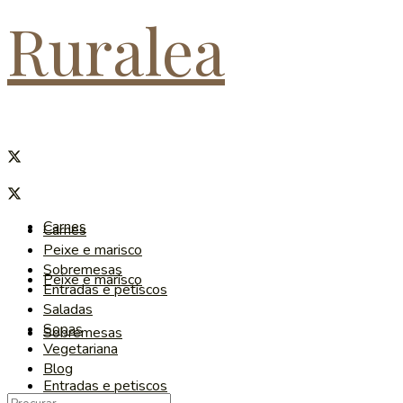
Ruralea
Carnes
Carnes
Peixe e marisco
Sobremesas
Peixe e marisco
Entradas e petiscos
Saladas
Sopas
Sobremesas
Vegetariana
Blog
Entradas e petiscos