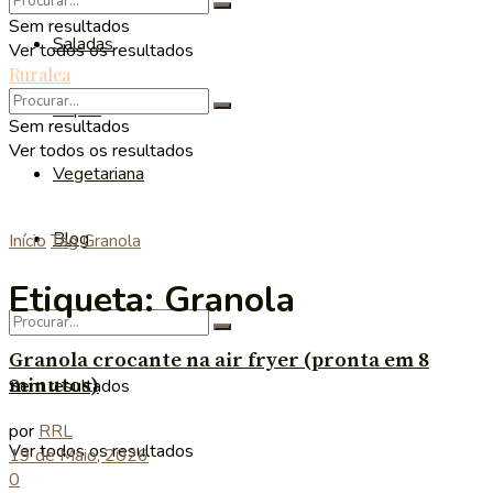
Sem resultados
Saladas
Ver todos os resultados
Ruralea
Sopas
Sem resultados
Ver todos os resultados
Vegetariana
Blog
Início
Tag
Granola
Etiqueta:
Granola
Granola crocante na air fryer (pronta em 8
minutos)
Sem resultados
por
RRL
Ver todos os resultados
19 de Maio, 2026
0