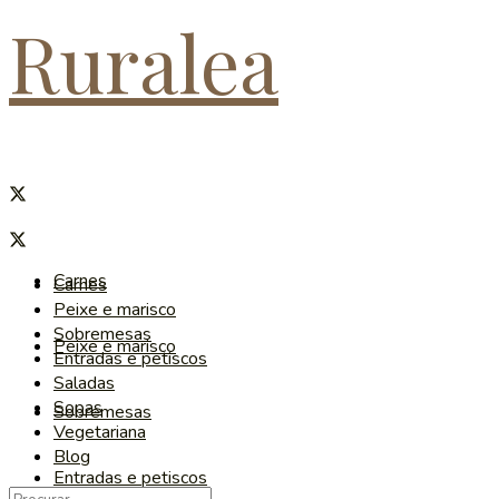
Ruralea
Carnes
Carnes
Peixe e marisco
Sobremesas
Peixe e marisco
Entradas e petiscos
Saladas
Sopas
Sobremesas
Vegetariana
Blog
Entradas e petiscos