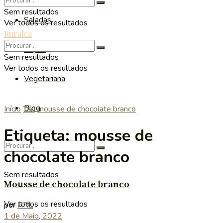
Sem resultados
Saladas
Ver todos os resultados
Ruralea
Sopas
Sem resultados
Ver todos os resultados
Vegetariana
Blog
Início
Tag
mousse de chocolate branco
Etiqueta:
mousse de
chocolate branco
Sem resultados
Mousse de chocolate branco
Ver todos os resultados
por
RRL
1 de Maio, 2022