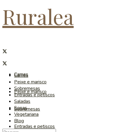
Ruralea
Carnes
Carnes
Peixe e marisco
Sobremesas
Peixe e marisco
Entradas e petiscos
Saladas
Sopas
Sobremesas
Vegetariana
Blog
Entradas e petiscos