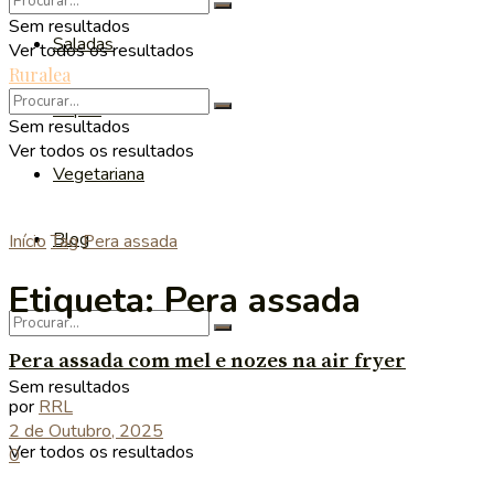
Sem resultados
Saladas
Ver todos os resultados
Ruralea
Sopas
Sem resultados
Ver todos os resultados
Vegetariana
Blog
Início
Tag
Pera assada
Etiqueta:
Pera assada
Pera assada com mel e nozes na air fryer
Sem resultados
por
RRL
2 de Outubro, 2025
Ver todos os resultados
0