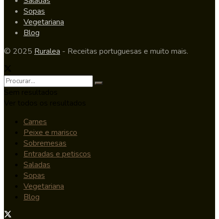
Saladas
Sopas
Vegetariana
Blog
© 2025
Ruralea
- Receitas portuguesas e muito mais.
Sem resultados
Ver todos os resultados
Carnes
Peixe e marisco
Sobremesas
Entradas e petiscos
Saladas
Sopas
Vegetariana
Blog