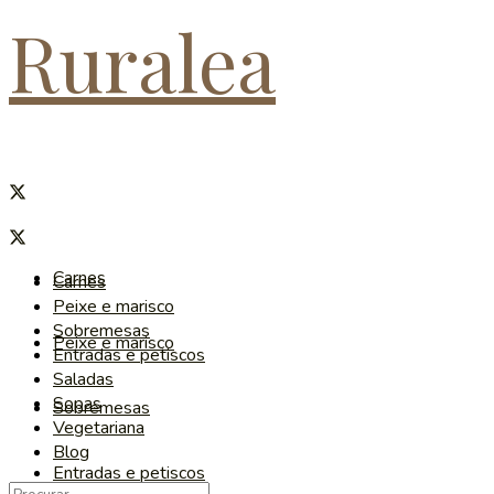
Ruralea
Carnes
Carnes
Peixe e marisco
Sobremesas
Peixe e marisco
Entradas e petiscos
Saladas
Sopas
Sobremesas
Vegetariana
Blog
Entradas e petiscos