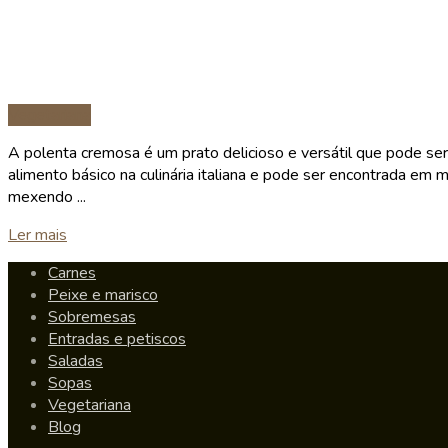
Vegetariana
A polenta cremosa é um prato delicioso e versátil que pode ser
alimento básico na culinária italiana e pode ser encontrada em
mexendo ...
Details
Ler mais
Carnes
Peixe e marisco
Sobremesas
Entradas e petiscos
Saladas
Sopas
Vegetariana
Blog