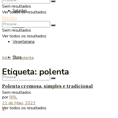
Sem resultados
Saladas
Ver todos os resultados
Ruralea
Sopas
Sem resultados
Ver todos os resultados
Vegetariana
Blog
Início
Tag
polenta
Etiqueta:
polenta
Polenta cremosa, simples e tradicional
Sem resultados
por
RRL
21 de Maio, 2023
Ver todos os resultados
0