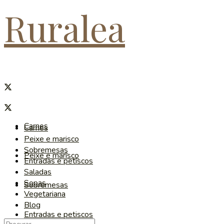
Ruralea
Carnes
Carnes
Peixe e marisco
Sobremesas
Peixe e marisco
Entradas e petiscos
Saladas
Sopas
Sobremesas
Vegetariana
Blog
Entradas e petiscos