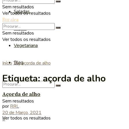
Sem resultados
Saladas
Ver todos os resultados
Ruralea
Sopas
Sem resultados
Ver todos os resultados
Vegetariana
Blog
Início
Tag
açorda de alho
Etiqueta:
açorda de alho
Açorda de alho
Sem resultados
por
RRL
20 de Março, 2021
Ver todos os resultados
0