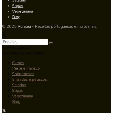
Saladas
Sopas
Vegetariana
Blog
© 2025
Ruralea
- Receitas portuguesas e muito mais.
Sem resultados
Ver todos os resultados
Carnes
Peixe e marisco
Sobremesas
Entradas e petiscos
Saladas
Sopas
Vegetariana
Blog