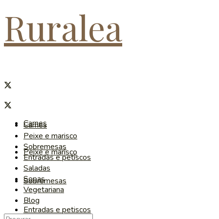
Ruralea
Carnes
Carnes
Peixe e marisco
Sobremesas
Peixe e marisco
Entradas e petiscos
Saladas
Sopas
Sobremesas
Vegetariana
Blog
Entradas e petiscos