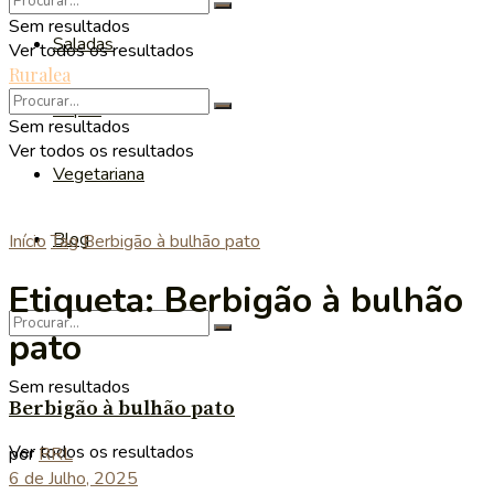
Sem resultados
Saladas
Ver todos os resultados
Ruralea
Sopas
Sem resultados
Ver todos os resultados
Vegetariana
Blog
Início
Tag
Berbigão à bulhão pato
Etiqueta:
Berbigão à bulhão
pato
Sem resultados
Berbigão à bulhão pato
Ver todos os resultados
por
RRL
6 de Julho, 2025