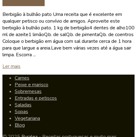
Entradas e petiscos
Berbigão à bulhão pato Uma receita que é excelente em
qualquer petisco ou convívio de amigos. Aproveite este
berbigão à bulhão pato. 1 kg de berbigão4 dentes de alho100
ml de azeite1 limãoQ.b. de salQ.b. de pimentaQ.b. de coentros
Coloque o berbigão em água com sal durante cerca de 1 hora
para que largue a areia.Lave bem várias vezes até a água sair
limpa. Escorra ...
Details
Ler mais
Carnes
Peixe e marisco
Sobremesas
Entradas e petiscos
Saladas
Sopas
Vegetariana
Blog
© 2025
Ruralea
- Receitas portuguesas e muito mais.