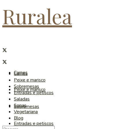
Ruralea
Carnes
Carnes
Peixe e marisco
Sobremesas
Peixe e marisco
Entradas e petiscos
Saladas
Sopas
Sobremesas
Vegetariana
Blog
Entradas e petiscos