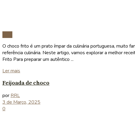
Blog
O choco frito é um prato ímpar da culinária portuguesa, muito f
referência culinária. Neste artigo, vamos explorar a melhor rec
Frito Para preparar um autêntico ...
Details
Ler mais
Feijoada de choco
por
RRL
3 de Março, 2025
0