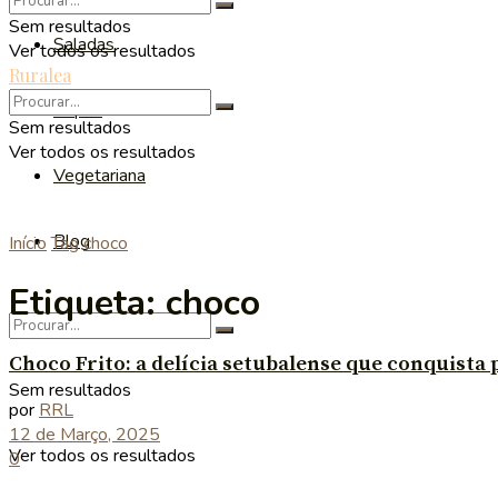
Sem resultados
Saladas
Ver todos os resultados
Ruralea
Sopas
Sem resultados
Ver todos os resultados
Vegetariana
Blog
Início
Tag
choco
Etiqueta:
choco
Choco Frito: a delícia setubalense que conquista 
Sem resultados
por
RRL
12 de Março, 2025
Ver todos os resultados
0