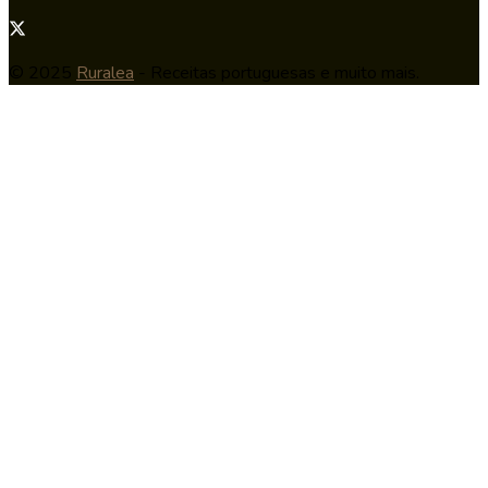
© 2025
Ruralea
- Receitas portuguesas e muito mais.