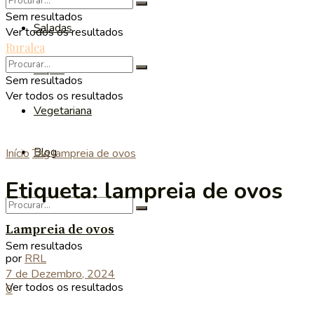
Sem resultados
Saladas
Ver todos os resultados
Ruralea
Sopas
Sem resultados
Ver todos os resultados
Vegetariana
Blog
Início
Tag
lampreia de ovos
Etiqueta:
lampreia de ovos
Lampreia de ovos
Sem resultados
por
RRL
7 de Dezembro, 2024
Ver todos os resultados
0