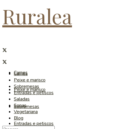
Ruralea
Carnes
Carnes
Peixe e marisco
Sobremesas
Peixe e marisco
Entradas e petiscos
Saladas
Sopas
Sobremesas
Vegetariana
Blog
Entradas e petiscos