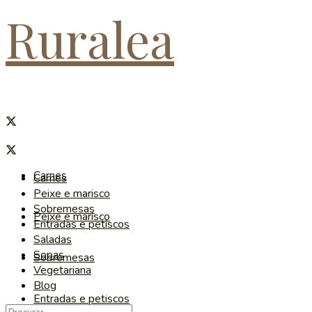
Ruralea
Carnes
Carnes
Peixe e marisco
Sobremesas
Peixe e marisco
Entradas e petiscos
Saladas
Sopas
Sobremesas
Vegetariana
Blog
Entradas e petiscos