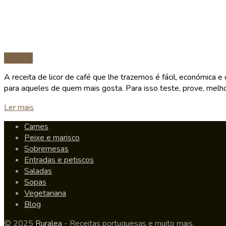
Bebidas
A receita de licor de café que lhe trazemos é fácil, económica 
para aqueles de quem mais gosta. Para isso teste, prove, melho
Details
Ler mais
Carnes
Peixe e marisco
Sobremesas
Entradas e petiscos
Saladas
Sopas
Vegetariana
Blog
© 2025
Ruralea
- Receitas portuguesas e muito mais.