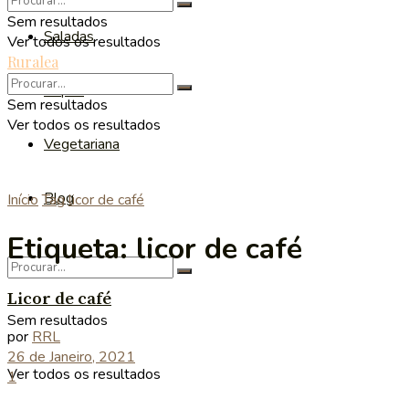
Sem resultados
Saladas
Ver todos os resultados
Ruralea
Sopas
Sem resultados
Ver todos os resultados
Vegetariana
Blog
Início
Tag
licor de café
Etiqueta:
licor de café
Licor de café
Sem resultados
por
RRL
26 de Janeiro, 2021
Ver todos os resultados
1