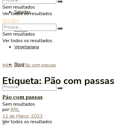
Sem resultados
Saladas
Ver todos os resultados
Ruralea
Sopas
Sem resultados
Ver todos os resultados
Vegetariana
Blog
Início
Tag
Pão com passas
Etiqueta:
Pão com passas
Pão com passas
Sem resultados
por
RRL
11 de Março, 2023
Ver todos os resultados
0