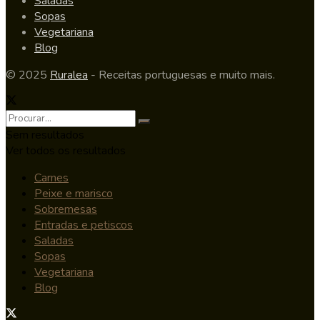
Saladas
Sopas
Vegetariana
Blog
© 2025
Ruralea
- Receitas portuguesas e muito mais.
Sem resultados
Ver todos os resultados
Carnes
Peixe e marisco
Sobremesas
Entradas e petiscos
Saladas
Sopas
Vegetariana
Blog