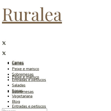
Ruralea
Carnes
Carnes
Peixe e marisco
Sobremesas
Peixe e marisco
Entradas e petiscos
Saladas
Sopas
Sobremesas
Vegetariana
Blog
Entradas e petiscos