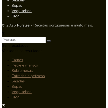
Saladas
Sopas
Vegetariana
Blog
© 2025
Ruralea
- Receitas portuguesas e muito mais.
Sem resultados
Ver todos os resultados
Carnes
Peixe e marisco
Sobremesas
Entradas e petiscos
Saladas
Sopas
Vegetariana
Blog