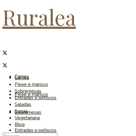
Ruralea
Carnes
Carnes
Peixe e marisco
Sobremesas
Peixe e marisco
Entradas e petiscos
Saladas
Sopas
Sobremesas
Vegetariana
Blog
Entradas e petiscos