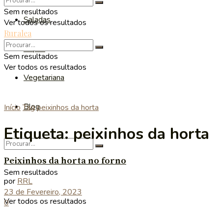
Sem resultados
Saladas
Ver todos os resultados
Ruralea
Sopas
Sem resultados
Ver todos os resultados
Vegetariana
Blog
Início
Tag
peixinhos da horta
Etiqueta:
peixinhos da horta
Peixinhos da horta no forno
Sem resultados
por
RRL
23 de Fevereiro, 2023
Ver todos os resultados
0