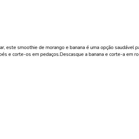
r, este smoothie de morango e banana é uma opção saudável par
s e corte-os em pedaços.Descasque a banana e corte-a em rodela