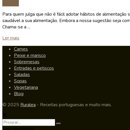
Bebidas
Para quem julga que não é fácil adotar hábitos de alimentação
saudável a sua alimentação. Embora a nossa sugestão seja com
Chama-se a ...
Details
Ler mais
Carnes
Peixe e marisco
Sobremesas
Entradas e petiscos
Saladas
Sopas
Vegetariana
Blog
© 2025
Ruralea
- Receitas portuguesas e muito mais.
Sem resultados