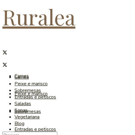
Ruralea
Carnes
Carnes
Peixe e marisco
Sobremesas
Peixe e marisco
Entradas e petiscos
Saladas
Sopas
Sobremesas
Vegetariana
Blog
Entradas e petiscos