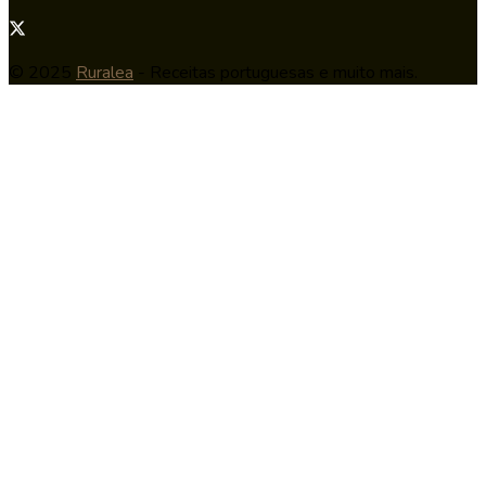
© 2025
Ruralea
- Receitas portuguesas e muito mais.