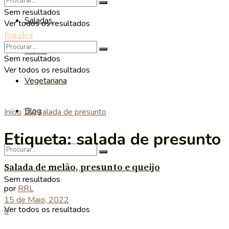
Sem resultados
Saladas
Ver todos os resultados
Ruralea
Sopas
Sem resultados
Ver todos os resultados
Vegetariana
Blog
Início
Tag
salada de presunto
Etiqueta:
salada de presunto
Salada de melão, presunto e queijo
Sem resultados
por
RRL
15 de Maio, 2022
Ver todos os resultados
0