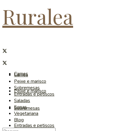
Ruralea
Carnes
Carnes
Peixe e marisco
Sobremesas
Peixe e marisco
Entradas e petiscos
Saladas
Sopas
Sobremesas
Vegetariana
Blog
Entradas e petiscos