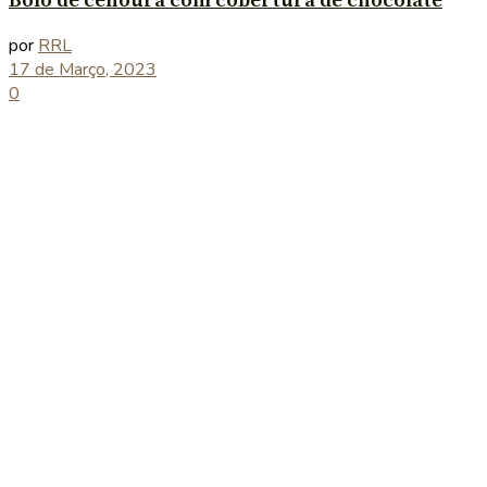
Bolo de cenoura com cobertura de chocolate
por
RRL
17 de Março, 2023
0