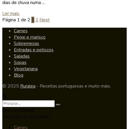
dias de chuva numa ...
Details
Ler mais
Página 1 de 2
1
2
Next
Carnes
Peixe e marisco
Sobremesas
Entradas e petiscos
Saladas
Sopas
Vegetariana
Blog
© 2025
Ruralea
- Receitas portuguesas e muito mais.
Sem resultados
Ver todos os resultados
Carnes