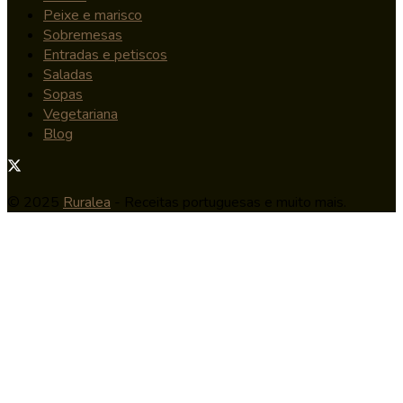
Peixe e marisco
Sobremesas
Entradas e petiscos
Saladas
Sopas
Vegetariana
Blog
© 2025
Ruralea
- Receitas portuguesas e muito mais.