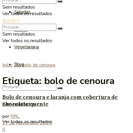
Sem resultados
Saladas
Ver todos os resultados
Ruralea
Sopas
Sem resultados
Ver todos os resultados
Vegetariana
Blog
Início
Tag
bolo de cenoura
Etiqueta:
bolo de cenoura
Bolo de cenoura e laranja com cobertura de
chocolate quente
Sem resultados
por
RRL
Ver todos os resultados
27 de Novembro, 2025
0