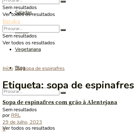
Sem resultados
Saladas
Ver todos os resultados
Ruralea
Sopas
Sem resultados
Ver todos os resultados
Vegetariana
Blog
Início
Tag
sopa de espinafres
Etiqueta:
sopa de espinafres
Sopa de espinafres com grão à Alentejana
Sem resultados
por
RRL
29 de Julho, 2023
Ver todos os resultados
0