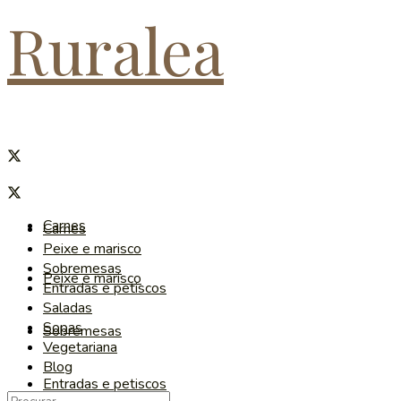
Ruralea
Carnes
Carnes
Peixe e marisco
Sobremesas
Peixe e marisco
Entradas e petiscos
Saladas
Sopas
Sobremesas
Vegetariana
Blog
Entradas e petiscos