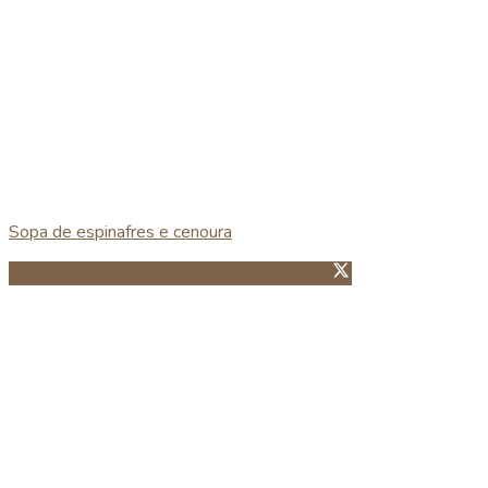
Sopa de espinafres e cenoura
Partillhar no Facebook
Guardar no Pinterest