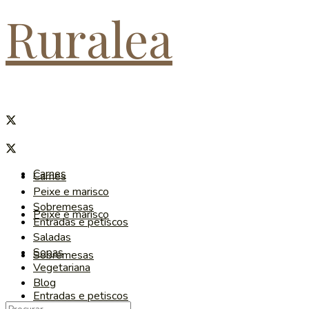
Ruralea
Carnes
Carnes
Peixe e marisco
Sobremesas
Peixe e marisco
Entradas e petiscos
Saladas
Sopas
Sobremesas
Vegetariana
Blog
Entradas e petiscos