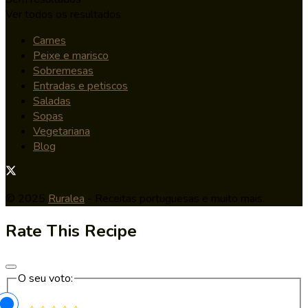
Ver todos os resultados
Carnes
Peixe e marisco
Sobremesas
Entradas e petiscos
Saladas
Sopas
Vegetariana
Blog
© 2025
Ruralea
- Receitas portuguesas e muito mais.
Rate This Recipe
O seu voto: