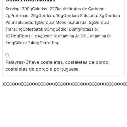
Serving:
200
g
Calorias:
227
kcal
Hidratos de Carbono:
2
g
Proteínas:
29
g
Gordura:
10
g
Gordura Saturada:
3
g
Gordura
Poliinsaturada:
1
g
Gordura Monoinsaturada:
5
g
Gordura
Trans:
1
g
Colesterol:
90
mg
Sódio:
68
mg
Potássio:
527
mg
Fibras:
1
g
Açúcar:
1
g
Vitamina A:
33
IU
Vitamina C:
2
mg
Cálcio:
24
mg
Ferro:
1
mg
Palavras-Chave
costeletas, costeletas de porco,
costeletas de porco à portuguesa
XXXXXXXXXXXXXXXXXXXXXXXXXXXXXXXXXXXXXXXXXXXX