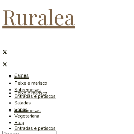
Ruralea
Carnes
Carnes
Peixe e marisco
Sobremesas
Peixe e marisco
Entradas e petiscos
Saladas
Sopas
Sobremesas
Vegetariana
Blog
Entradas e petiscos