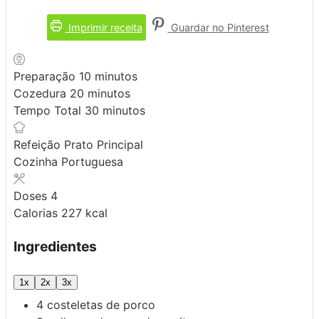
Imprimir receita
Guardar no Pinterest
minutos
Preparação
10
minutos
minutos
Cozedura
20
minutos
minutos
Tempo Total
30
minutos
Refeição
Prato Principal
Cozinha
Portuguesa
Doses
4
Calorias
227
kcal
Ingredientes
1x
2x
3x
4
costeletas de porco