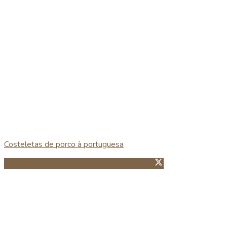
Costeletas de porco à portuguesa
Partillhar no Facebook
Guardar no Pinterest