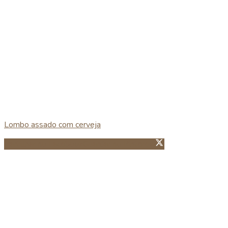
Lombo assado com cerveja
Partillhar no Facebook
Guardar no Pinterest