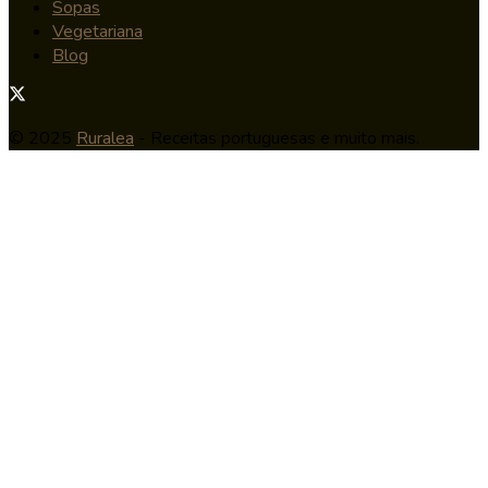
Sopas
Vegetariana
Blog
© 2025
Ruralea
- Receitas portuguesas e muito mais.