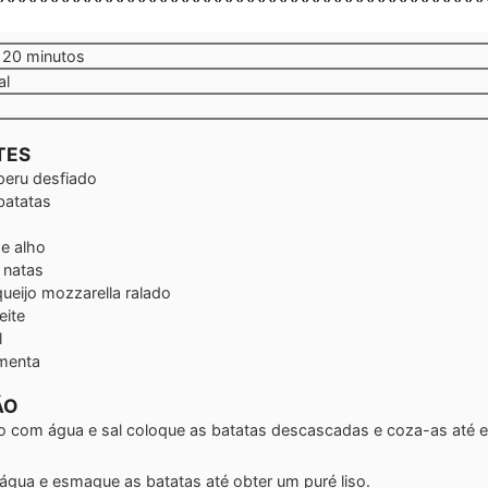
minutos
20
minutos
al
TES
peru desfiado
batatas
e alho
 natas
queijo mozzarella ralado
eite
l
menta
ÃO
 com água e sal coloque as batatas descascadas e coza-as até 
 água e esmague as batatas até obter um puré liso.