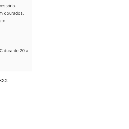
cessário.
rem dourados.
sto.
ºC durante 20 a
XXX