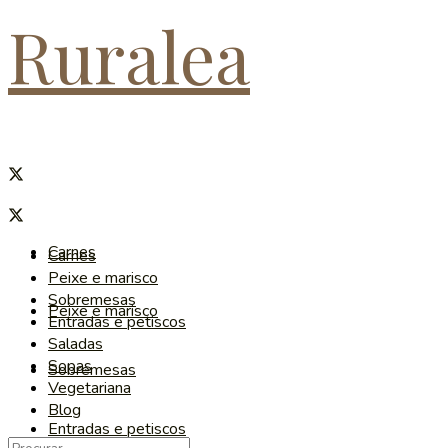
Ruralea
Carnes
Carnes
Peixe e marisco
Sobremesas
Peixe e marisco
Entradas e petiscos
Saladas
Sopas
Sobremesas
Vegetariana
Blog
Entradas e petiscos