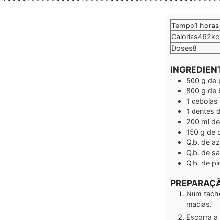
hora
Tempo
1
horas
Calorias
462
kc
Doses
8
INGREDIEN
500
g
de 
800
g
de 
1
cebolas
1
dentes d
200
ml
de
150
g
de 
Q.b.
de az
Q.b.
de sa
Q.b.
de pi
PREPARAÇ
Num tacho
macias.
Escorra a