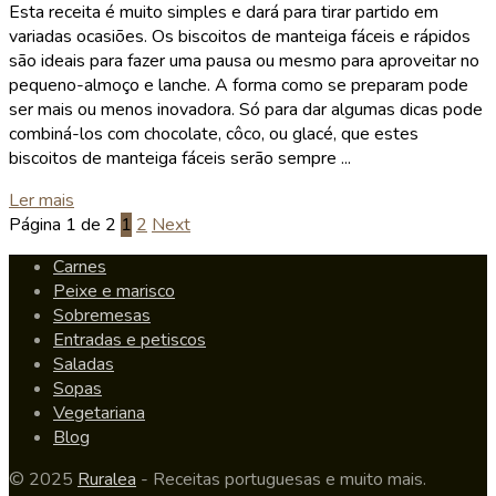
Esta receita é muito simples e dará para tirar partido em
variadas ocasiões. Os biscoitos de manteiga fáceis e rápidos
são ideais para fazer uma pausa ou mesmo para aproveitar no
pequeno-almoço e lanche. A forma como se preparam pode
ser mais ou menos inovadora. Só para dar algumas dicas pode
combiná-los com chocolate, côco, ou glacé, que estes
biscoitos de manteiga fáceis serão sempre ...
Details
Ler mais
Página 1 de 2
1
2
Next
Carnes
Peixe e marisco
Sobremesas
Entradas e petiscos
Saladas
Sopas
Vegetariana
Blog
© 2025
Ruralea
- Receitas portuguesas e muito mais.