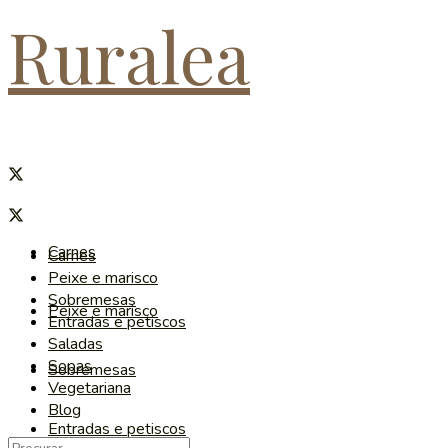
Ruralea
Carnes
Carnes
Peixe e marisco
Sobremesas
Peixe e marisco
Entradas e petiscos
Saladas
Sopas
Sobremesas
Vegetariana
Blog
Entradas e petiscos