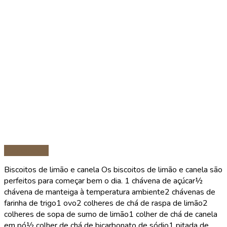
Sobremesas
Biscoitos de limão e canela Os biscoitos de limão e canela são
perfeitos para começar bem o dia. 1 chávena de açúcar½
chávena de manteiga à temperatura ambiente2 chávenas de
farinha de trigo1 ovo2 colheres de chá de raspa de limão2
colheres de sopa de sumo de limão1 colher de chá de canela
em pó½ colher de chá de bicarbonato de sódio1 pitada de