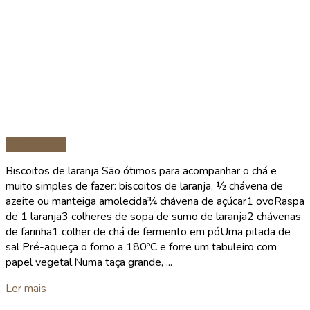
Sobremesas
Biscoitos de laranja São ótimos para acompanhar o chá e
muito simples de fazer: biscoitos de laranja. ½ chávena de
azeite ou manteiga amolecida¾ chávena de açúcar1 ovoRaspa
de 1 laranja3 colheres de sopa de sumo de laranja2 chávenas
de farinha1 colher de chá de fermento em póUma pitada de
sal Pré-aqueça o forno a 180ºC e forre um tabuleiro com
papel vegetal.Numa taça grande, ...
Details
Ler mais