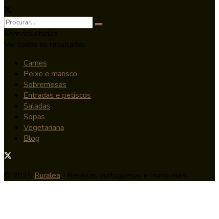
Sem resultados
Ver todos os resultados
Carnes
Peixe e marisco
Sobremesas
Entradas e petiscos
Saladas
Sopas
Vegetariana
Blog
© 2025
Ruralea
- Receitas portuguesas e muito mais.