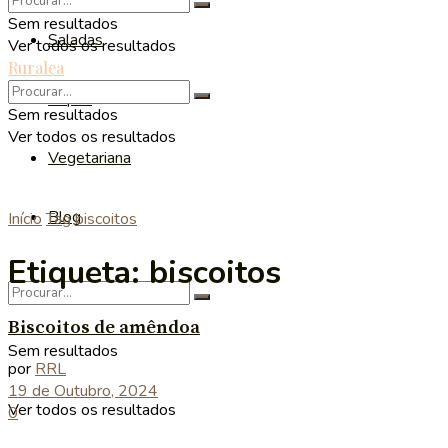
Sem resultados
Saladas
Ver todos os resultados
Ruralea
Sopas
Sem resultados
Ver todos os resultados
Vegetariana
Blog
Início
Tag
biscoitos
Etiqueta:
biscoitos
Biscoitos de amêndoa
Sem resultados
por
RRL
19 de Outubro, 2024
Ver todos os resultados
0