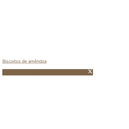
Biscoitos de amêndoa
Partillhar no Facebook
Guardar no Pinterest