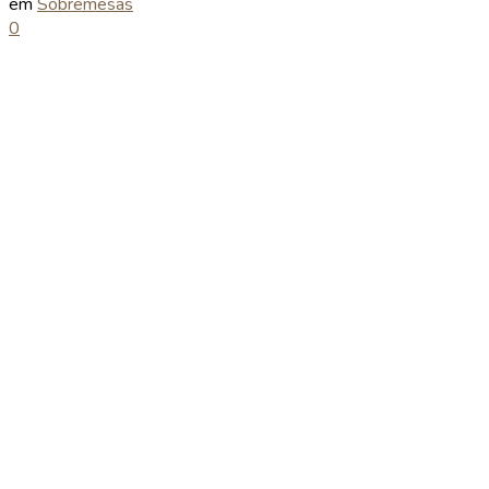
em
Sobremesas
0