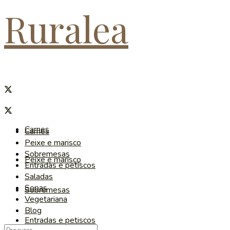
Ruralea
Carnes
Carnes
Peixe e marisco
Sobremesas
Peixe e marisco
Entradas e petiscos
Saladas
Sopas
Sobremesas
Vegetariana
Blog
Entradas e petiscos