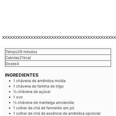
XXXXXXXXXXXXXXXXXXXXXXXXXXXXXXXXXXXXXXXXXXXX
minutos
Tempo
29
minutos
Calorias
21
kcal
Doses
4
INGREDIENTES
1
chávena de amêndoa moída
1
chávena de farinha de trigo
½
chávena de açúcar
1
ovo
½
chávena de manteiga amolecida
1
colher de chá de fermento em pó
1
colher de chá de essência de amêndoa
opcional