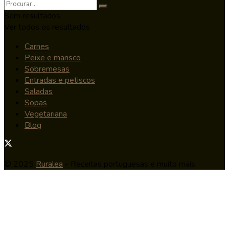
Sem resultados
Ver todos os resultados
Carnes
Peixe e marisco
Sobremesas
Entradas e petiscos
Saladas
Sopas
Vegetariana
Blog
© 2025
Ruralea
- Receitas portuguesas e muito mais.