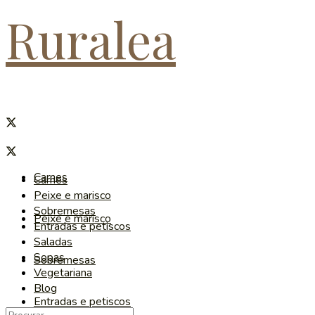
Ruralea
Carnes
Carnes
Peixe e marisco
Sobremesas
Peixe e marisco
Entradas e petiscos
Saladas
Sopas
Sobremesas
Vegetariana
Blog
Entradas e petiscos