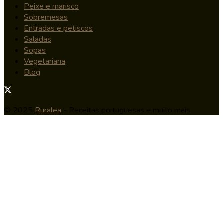
Peixe e marisco
Sobremesas
Entradas e petiscos
Saladas
Sopas
Vegetariana
Blog
© 2025
Ruralea
- Receitas portuguesas e muito mais.