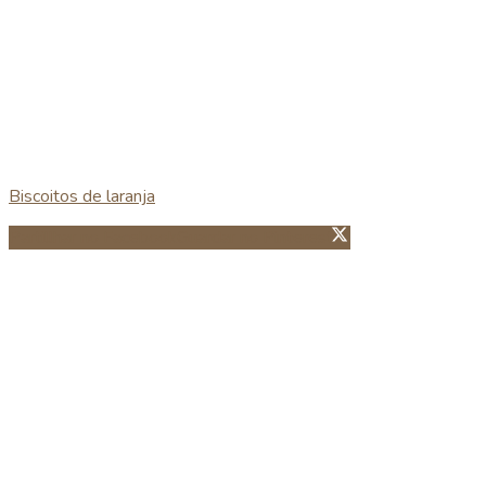
Biscoitos de laranja
Partillhar no Facebook
Guardar no Pinterest