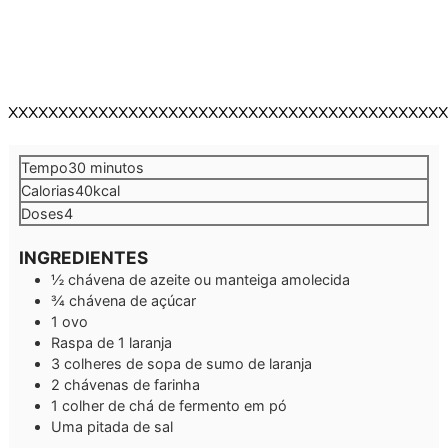
XXXXXXXXXXXXXXXXXXXXXXXXXXXXXXXXXXXXXXXXXXXX
minutos
Tempo
30
minutos
Calorias
40
kcal
Doses
4
INGREDIENTES
½
chávena de azeite ou manteiga amolecida
¾
chávena de açúcar
1
ovo
Raspa de 1 laranja
3
colheres de sopa de sumo de laranja
2
chávenas de farinha
1
colher de chá de fermento em pó
Uma pitada de sal