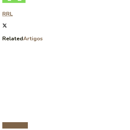
RRL
Related
Artigos
Sobremesas