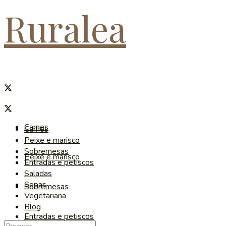
Ruralea
Carnes
Carnes
Peixe e marisco
Sobremesas
Peixe e marisco
Entradas e petiscos
Saladas
Sopas
Sobremesas
Vegetariana
Blog
Entradas e petiscos