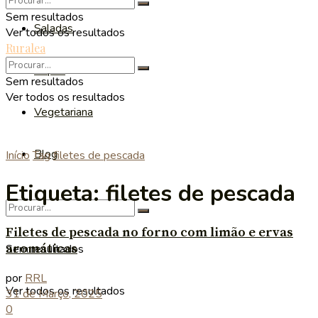
Sem resultados
Saladas
Ver todos os resultados
Ruralea
Sopas
Sem resultados
Ver todos os resultados
Vegetariana
Blog
Início
Tag
filetes de pescada
Etiqueta:
filetes de pescada
Filetes de pescada no forno com limão e ervas
aromáticas
Sem resultados
por
RRL
Ver todos os resultados
31 de Março, 2025
0