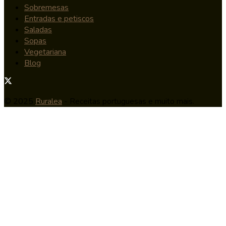
Sobremesas
Entradas e petiscos
Saladas
Sopas
Vegetariana
Blog
© 2025
Ruralea
- Receitas portuguesas e muito mais.