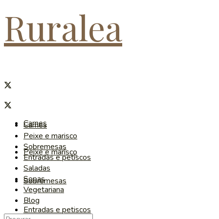
Ruralea
Carnes
Carnes
Peixe e marisco
Sobremesas
Peixe e marisco
Entradas e petiscos
Saladas
Sopas
Sobremesas
Vegetariana
Blog
Entradas e petiscos