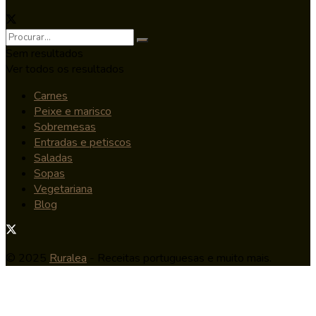
Sem resultados
Ver todos os resultados
Carnes
Peixe e marisco
Sobremesas
Entradas e petiscos
Saladas
Sopas
Vegetariana
Blog
© 2025
Ruralea
- Receitas portuguesas e muito mais.