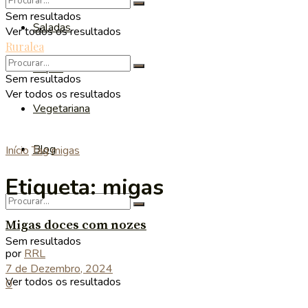
Sem resultados
Saladas
Ver todos os resultados
Ruralea
Sopas
Sem resultados
Ver todos os resultados
Vegetariana
Blog
Início
Tag
migas
Etiqueta:
migas
Migas doces com nozes
Sem resultados
por
RRL
7 de Dezembro, 2024
Ver todos os resultados
0