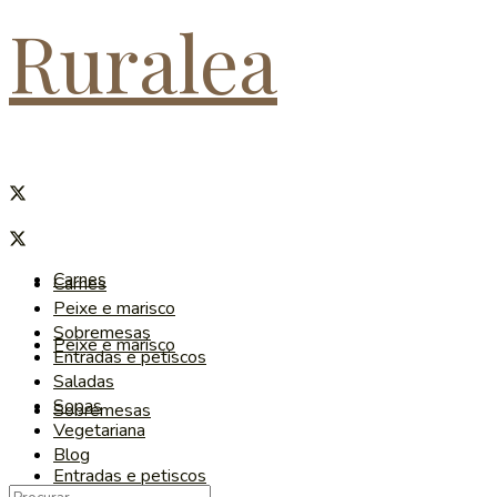
Ruralea
Carnes
Carnes
Peixe e marisco
Sobremesas
Peixe e marisco
Entradas e petiscos
Saladas
Sopas
Sobremesas
Vegetariana
Blog
Entradas e petiscos