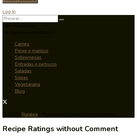
Log In
Sem resultados
Ver todos os resultados
Carnes
Peixe e marisco
Sobremesas
Entradas e petiscos
Saladas
Sopas
Vegetariana
Blog
© 2025
Ruralea
- Receitas portuguesas e muito mais.
Recipe Ratings without Comment