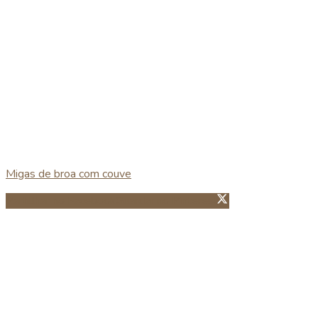
Migas de broa com couve
Partillhar no Facebook
Guardar no Pinterest