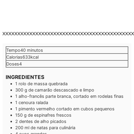
XXXXXXXXXXXXXXXXXXXXXXXXXXXXXXXXXXXXXXXXXXXX
minutos
Tempo
40
minutos
Calorias
633
kcal
Doses
4
INGREDIENTES
1
rolo de massa quebrada
300
g
de camarão
descascado e limpo
1
alho-francês
parte branca, cortado em rodelas finas
1
cenoura
ralada
1
pimento vermelho
cortado em cubos pequenos
150
g
de espinafres frescos
2
dentes de alho
picados
200
ml
de natas para culinária
4
ovos grandes