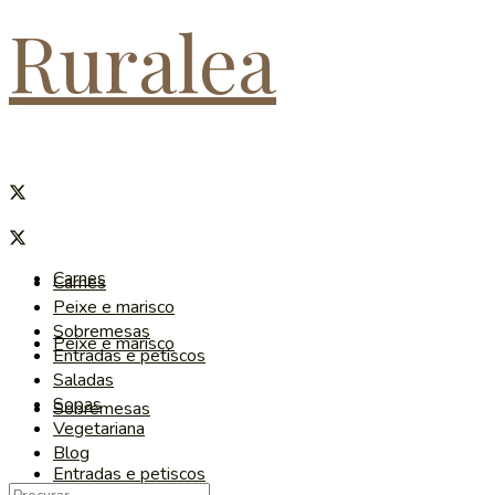
Ruralea
Carnes
Carnes
Peixe e marisco
Sobremesas
Peixe e marisco
Entradas e petiscos
Saladas
Sopas
Sobremesas
Vegetariana
Blog
Entradas e petiscos