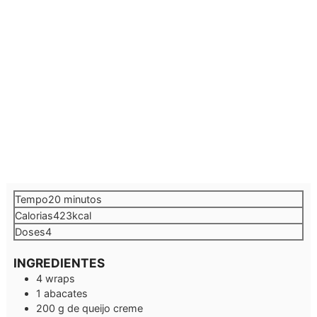
minutos
Tempo
20
minutos
Calorias
423
kcal
Doses
4
INGREDIENTES
4
wraps
1
abacates
200
g
de queijo creme