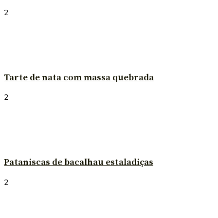
2
Tarte de nata com massa quebrada
2
Pataniscas de bacalhau estaladiças
2