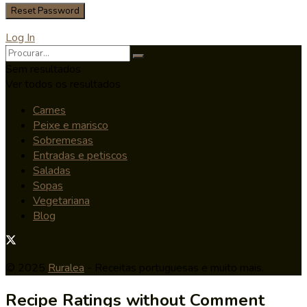
Log In
Sem resultados
Ver todos os resultados
Carnes
Peixe e marisco
Sobremesas
Entradas e petiscos
Saladas
Sopas
Vegetariana
Blog
© 2025
Ruralea
- Receitas portuguesas e muito mais.
Recipe Ratings without Comment