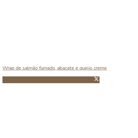
Wrap de salmão fumado, abacate e queijo creme
Partillhar no Facebook
Guardar no Pinterest