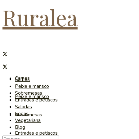
Ruralea
Carnes
Carnes
Peixe e marisco
Sobremesas
Peixe e marisco
Entradas e petiscos
Saladas
Sopas
Sobremesas
Vegetariana
Blog
Entradas e petiscos