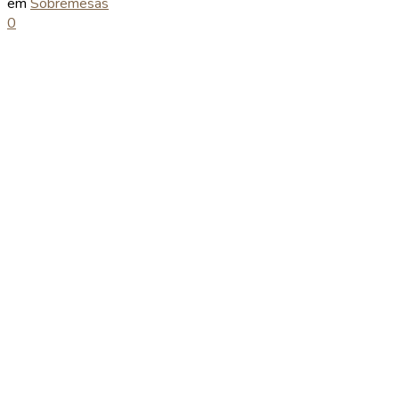
em
Sobremesas
0