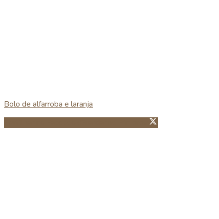
Bolo de alfarroba e laranja
Partillhar no Facebook
Guardar no Pinterest