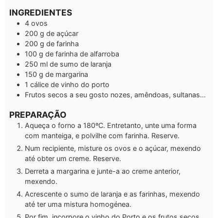
INGREDIENTES
4
ovos
200
g
de açúcar
200
g
de farinha
100
g
de farinha de alfarroba
250
ml
de sumo de laranja
150
g
de margarina
1
cálice de vinho do porto
Frutos secos a seu gosto
nozes, amêndoas, sultanas…
PREPARAÇÃO
Aqueça o forno a 180ºC. Entretanto, unte uma forma
com manteiga, e polvilhe com farinha. Reserve.
Num recipiente, misture os ovos e o açúcar, mexendo
até obter um creme. Reserve.
Derreta a margarina e junte-a ao creme anterior,
mexendo.
Acrescente o sumo de laranja e as farinhas, mexendo
até ter uma mistura homogénea.
Por fim, incorpore o vinho do Porto e os frutos secos.