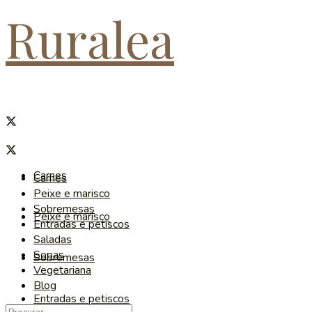
Ruralea
Carnes
Carnes
Peixe e marisco
Sobremesas
Peixe e marisco
Entradas e petiscos
Saladas
Sopas
Sobremesas
Vegetariana
Blog
Entradas e petiscos