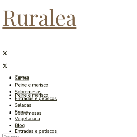
Ruralea
Carnes
Carnes
Peixe e marisco
Sobremesas
Peixe e marisco
Entradas e petiscos
Saladas
Sopas
Sobremesas
Vegetariana
Blog
Entradas e petiscos