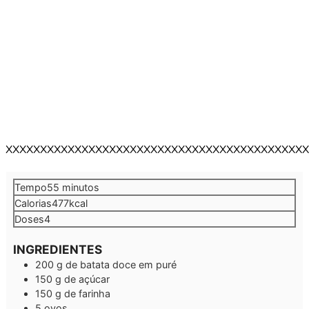
XXXXXXXXXXXXXXXXXXXXXXXXXXXXXXXXXXXXXXXXXXXX
minutos
Tempo
55
minutos
Calorias
477
kcal
Doses
4
INGREDIENTES
200
g
de batata doce em puré
150
g
de açúcar
150
g
de farinha
5
ovos