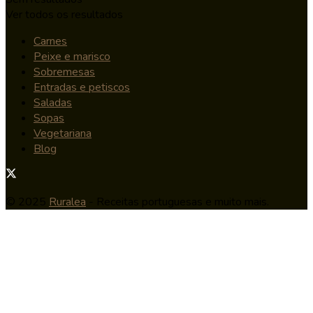
Ver todos os resultados
Carnes
Peixe e marisco
Sobremesas
Entradas e petiscos
Saladas
Sopas
Vegetariana
Blog
© 2025
Ruralea
- Receitas portuguesas e muito mais.