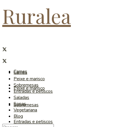
Ruralea
Carnes
Carnes
Peixe e marisco
Sobremesas
Peixe e marisco
Entradas e petiscos
Saladas
Sopas
Sobremesas
Vegetariana
Blog
Entradas e petiscos