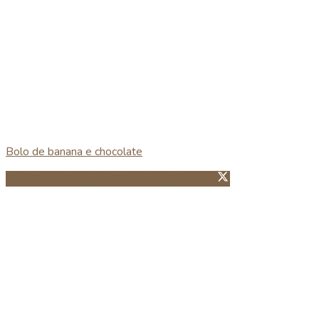
Bolo de banana e chocolate
Partillhar no Facebook
Guardar no Pinterest