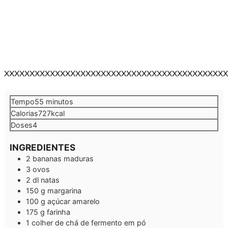
XXXXXXXXXXXXXXXXXXXXXXXXXXXXXXXXXXXXXXXXXXXX
minutos
Tempo
55
minutos
Calorias
727
kcal
Doses
4
INGREDIENTES
2
bananas maduras
3
ovos
2
dl
natas
150
g
margarina
100
g
açúcar amarelo
175
g
farinha
1
colher de chá de fermento em pó