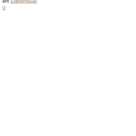
em
Sobremesas
0