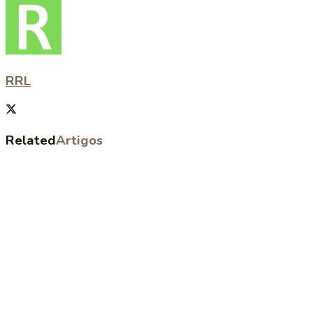
RRL
Related
Artigos