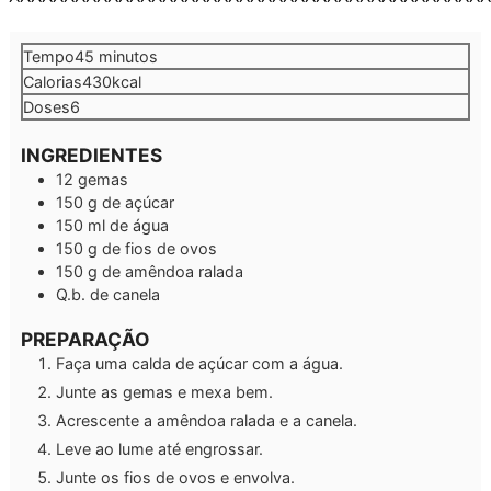
minutos
Tempo
45
minutos
Calorias
430
kcal
Doses
6
INGREDIENTES
12
gemas
150
g
de açúcar
150
ml
de água
150
g
de fios de ovos
150
g
de amêndoa ralada
Q.b.
de canela
PREPARAÇÃO
Faça uma calda de açúcar com a água.
Junte as gemas e mexa bem.
Acrescente a amêndoa ralada e a canela.
Leve ao lume até engrossar.
Junte os fios de ovos e envolva.