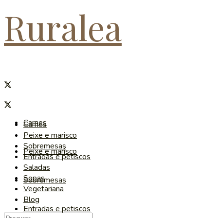
Ruralea
Carnes
Carnes
Peixe e marisco
Sobremesas
Peixe e marisco
Entradas e petiscos
Saladas
Sopas
Sobremesas
Vegetariana
Blog
Entradas e petiscos