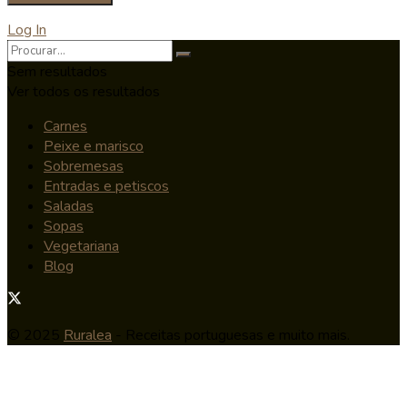
Log In
Sem resultados
Ver todos os resultados
Carnes
Peixe e marisco
Sobremesas
Entradas e petiscos
Saladas
Sopas
Vegetariana
Blog
© 2025
Ruralea
- Receitas portuguesas e muito mais.