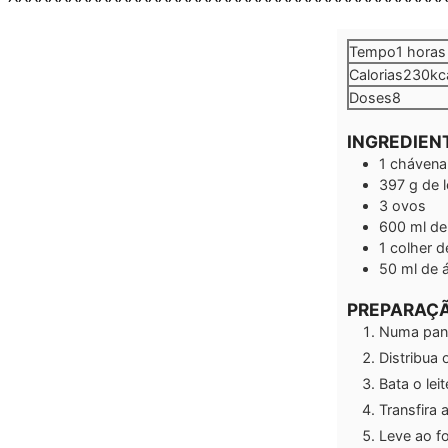
hora
Tempo
1
horas
Calorias
230
kc
Doses
8
INGREDIEN
1
chávena
397
g
de 
3
ovos
600
ml
de 
1
colher d
50
ml
de 
PREPARAÇ
Numa pane
Distribua 
Bata o lei
Transfira
Leve ao f