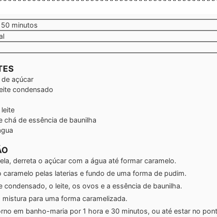
minutos
50
minutos
al
TES
de açúcar
leite condensado
leite
e chá
de essência de baunilha
água
ÃO
la, derreta o açúcar com a água até formar caramelo.
o caramelo pelas laterias e fundo de uma forma de pudim.
te condensado, o leite, os ovos e a essência de baunilha.
 a mistura para uma forma caramelizada.
orno em banho-maria por 1 hora e 30 minutos, ou até estar no pon