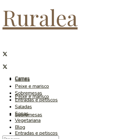
Ruralea
Carnes
Carnes
Peixe e marisco
Sobremesas
Peixe e marisco
Entradas e petiscos
Saladas
Sopas
Sobremesas
Vegetariana
Blog
Entradas e petiscos