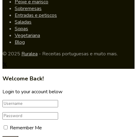
Peixe e marisco
Sobremesas
Entradas e petiscos
Saladas
Sopas
Vegetariana
Blog
© 2025
Ruralea
- Receitas portuguesas e muito mais.
Welcome Back!
Login to your account below
Remember Me