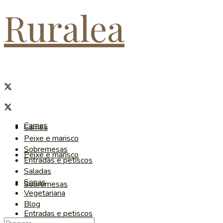
Ruralea
Carnes
Carnes
Peixe e marisco
Sobremesas
Peixe e marisco
Entradas e petiscos
Saladas
Sopas
Sobremesas
Vegetariana
Blog
Entradas e petiscos