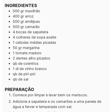
INGREDIENTES
500
gr
mexilhão
400
gr
arroz
500
gr
amêijoas
500
gr
camarão
4
bocas de sapateira
4
colheres de sopa azeite
1
cebolas médias picadas
50
gr
margarina
1
tomate maduro
2
dentes alho picados
qb
de coentros
1
dl
de vinho branco
qb
de piri-piri
qb
de sal
PREPARAÇÃO
Comece por limpar e lavar bem os mariscos.
Adicione a sapateira e os camarões a uma panela de
água a ferver e temperada com sal.