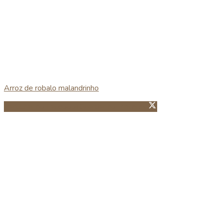
Arroz de robalo malandrinho
Partillhar no Facebook
Guardar no Pinterest