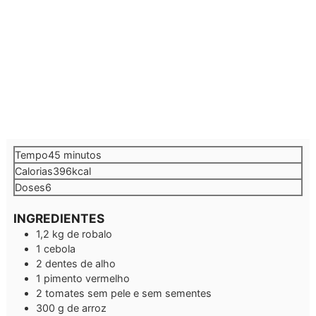
minutos
Tempo
45
minutos
Calorias
396
kcal
Doses
6
INGREDIENTES
1,2
kg
de robalo
1
cebola
2
dentes de alho
1
pimento vermelho
2
tomates sem pele e sem sementes
300
g
de arroz