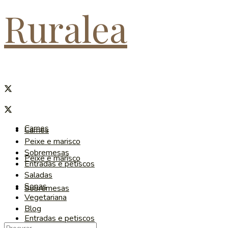
Ruralea
Carnes
Carnes
Peixe e marisco
Sobremesas
Peixe e marisco
Entradas e petiscos
Saladas
Sopas
Sobremesas
Vegetariana
Blog
Entradas e petiscos