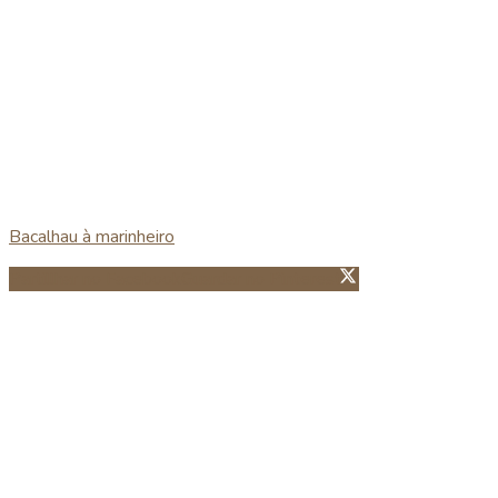
Bacalhau à marinheiro
Partillhar no Facebook
Guardar no Pinterest