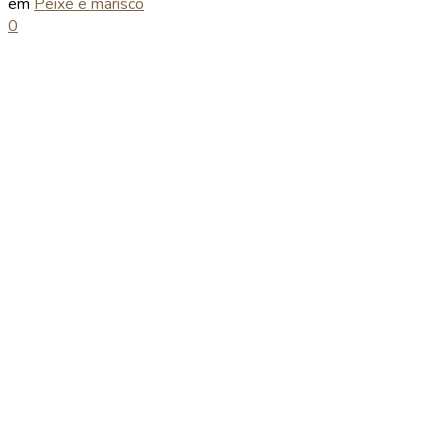
em
Peixe e marisco
0