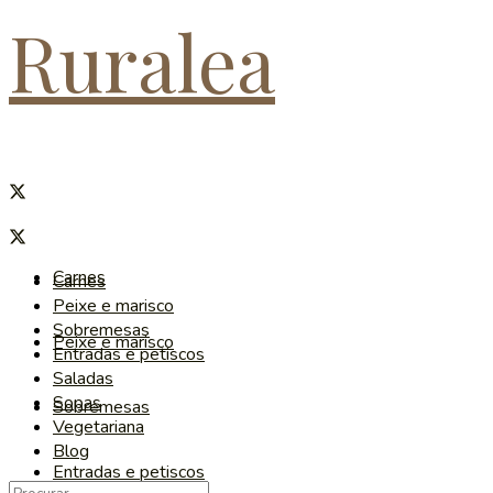
Ruralea
Carnes
Carnes
Peixe e marisco
Sobremesas
Peixe e marisco
Entradas e petiscos
Saladas
Sopas
Sobremesas
Vegetariana
Blog
Entradas e petiscos