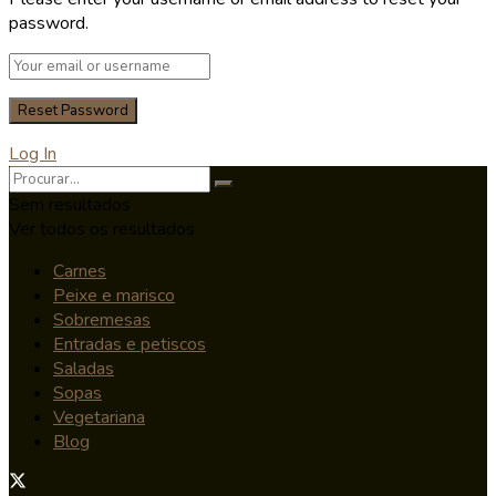
password.
Log In
Sem resultados
Ver todos os resultados
Carnes
Peixe e marisco
Sobremesas
Entradas e petiscos
Saladas
Sopas
Vegetariana
Blog