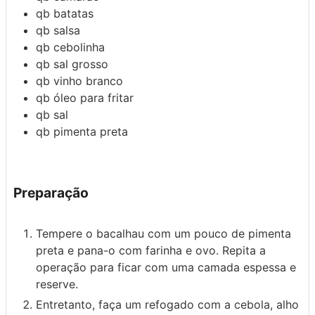
qb
batatas
qb
salsa
qb
cebolinha
qb
sal grosso
qb
vinho branco
qb
óleo para fritar
qb
sal
qb
pimenta preta
Preparação
Tempere o bacalhau com um pouco de pimenta
preta e pana-o com farinha e ovo. Repita a
operação para ficar com uma camada espessa e
reserve.
Entretanto, faça um refogado com a cebola, alho