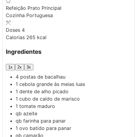
Refeição
Prato Principal
Cozinha
Portuguesa
Doses
4
Calorias
265
kcal
Ingredientes
1x
2x
3x
4
postas de bacalhau
1
cebola grande às meias luas
1
dente de alho picado
1
cubo de caldo de marisco
1
tomate maduro
qb
azeite
qb
farinha para panar
1
ovo batido para panar
qb
camarão