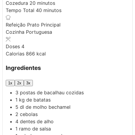
minutos
Cozedura
20
minutos
minutos
Tempo Total
40
minutos
Refeição
Prato Principal
Cozinha
Portuguesa
Doses
4
Calorias
866
kcal
Ingredientes
1x
2x
3x
3
postas de bacalhau cozidas
1
kg
de batatas
5
dl
de molho bechamel
2
cebolas
4
dentes de alho
1
ramo de salsa