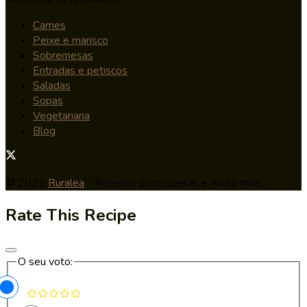
Carnes
Peixe e marisco
Sobremesas
Entradas e petiscos
Saladas
Sopas
Vegetariana
Blog
© 2025
Ruralea
- Receitas portuguesas e muito mais.
Rate This Recipe
O seu voto: