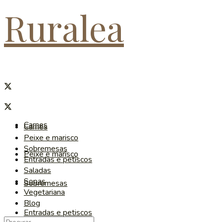
Ruralea
Carnes
Carnes
Peixe e marisco
Sobremesas
Peixe e marisco
Entradas e petiscos
Saladas
Sopas
Sobremesas
Vegetariana
Blog
Entradas e petiscos