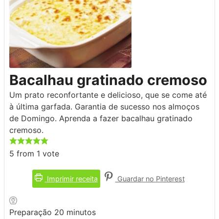
Bacalhau gratinado cremoso
Um prato reconfortante e delicioso, que se come até
à última garfada. Garantia de sucesso nos almoços
de Domingo. Aprenda a fazer bacalhau gratinado
cremoso.
5
from 1 vote
Imprimir receita
Guardar no Pinterest
minutos
Preparação
20
minutos