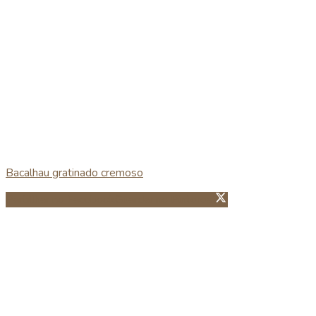
Bacalhau gratinado cremoso
Partillhar no Facebook
Guardar no Pinterest