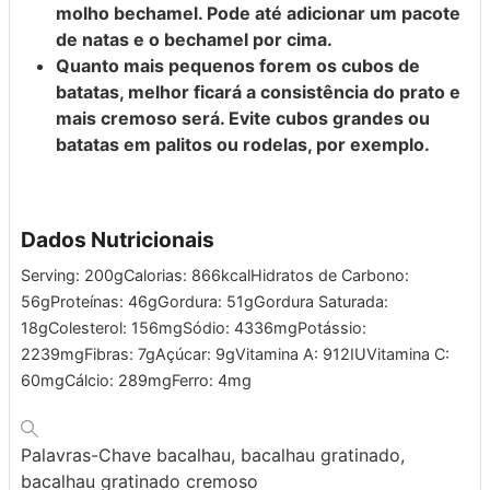
molho bechamel. Pode até adicionar um pacote
de natas e o bechamel por cima.
Quanto mais pequenos forem os cubos de
batatas, melhor ficará a consistência do prato e
mais cremoso será. Evite cubos grandes ou
batatas em palitos ou rodelas, por exemplo.
Dados Nutricionais
Serving:
200
g
Calorias:
866
kcal
Hidratos de Carbono:
56
g
Proteínas:
46
g
Gordura:
51
g
Gordura Saturada:
18
g
Colesterol:
156
mg
Sódio:
4336
mg
Potássio:
2239
mg
Fibras:
7
g
Açúcar:
9
g
Vitamina A:
912
IU
Vitamina C:
60
mg
Cálcio:
289
mg
Ferro:
4
mg
Palavras-Chave
bacalhau, bacalhau gratinado,
bacalhau gratinado cremoso