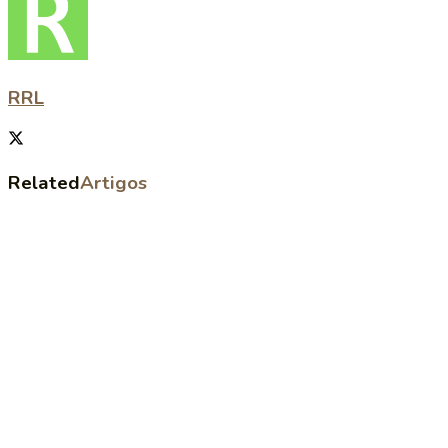
RRL
Related
Artigos