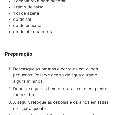
1
cebola roxa
para decorar
1
ramo de salsa
1
dl
de azeite
qb
de sal
qb
de pimenta
qb
de óleo para fritar
Preparação
Descasque as batatas e corte-as em cubos
pequenos. Reserve dentro de água durante
alguns minutos.
Depois, seque-as bem e frite-as em óleo quente
(ou azeite).
A seguir, refogue as cebolas e os alhos em fatias,
no azeite quente.