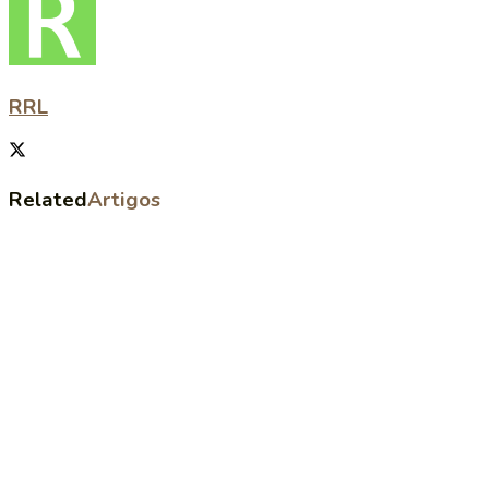
RRL
Related
Artigos