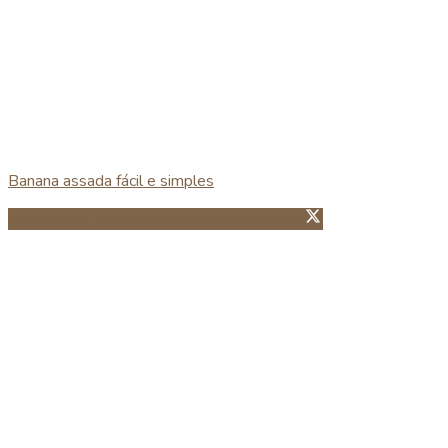
Banana assada fácil e simples
Partillhar no Facebook
Guardar no Pinterest