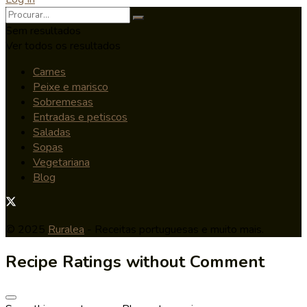
Sem resultados
Ver todos os resultados
Carnes
Peixe e marisco
Sobremesas
Entradas e petiscos
Saladas
Sopas
Vegetariana
Blog
© 2025
Ruralea
- Receitas portuguesas e muito mais.
Recipe Ratings without Comment