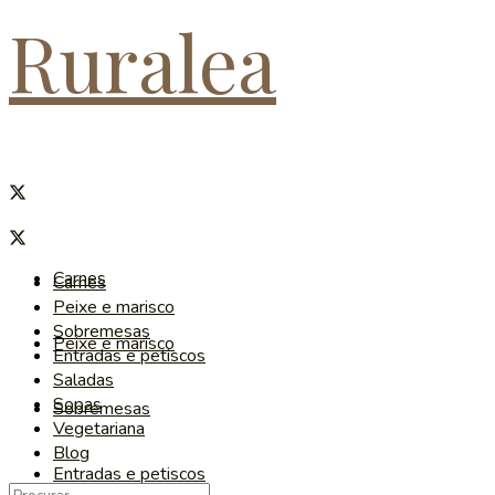
Ruralea
Carnes
Carnes
Peixe e marisco
Sobremesas
Peixe e marisco
Entradas e petiscos
Saladas
Sopas
Sobremesas
Vegetariana
Blog
Entradas e petiscos