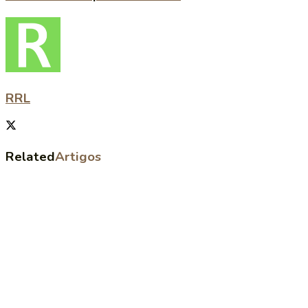
RRL
Related
Artigos