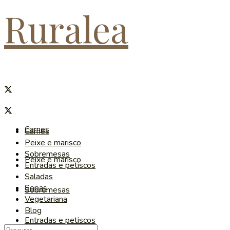
Ruralea
Carnes
Carnes
Peixe e marisco
Sobremesas
Peixe e marisco
Entradas e petiscos
Saladas
Sopas
Sobremesas
Vegetariana
Blog
Entradas e petiscos