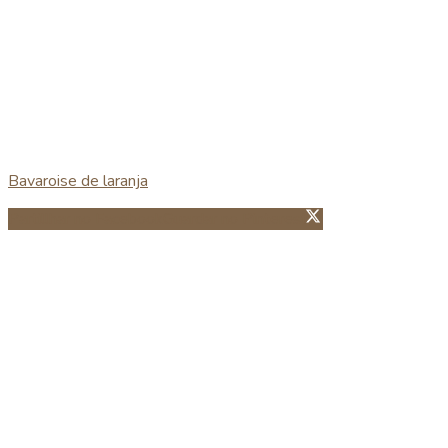
Bavaroise de laranja
Partillhar no Facebook
Guardar no Pinterest