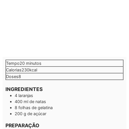
minutos
Tempo
20
minutos
Calorias
230
kcal
Doses
8
INGREDIENTES
4
laranjas
400
ml
de natas
8
folhas de gelatina
200
g
de açúcar
PREPARAÇÃO