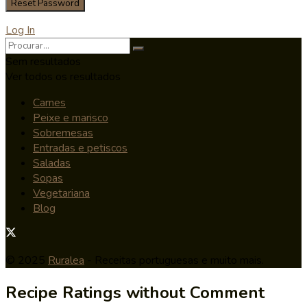
Log In
Sem resultados
Ver todos os resultados
Carnes
Peixe e marisco
Sobremesas
Entradas e petiscos
Saladas
Sopas
Vegetariana
Blog
© 2025
Ruralea
- Receitas portuguesas e muito mais.
Recipe Ratings without Comment