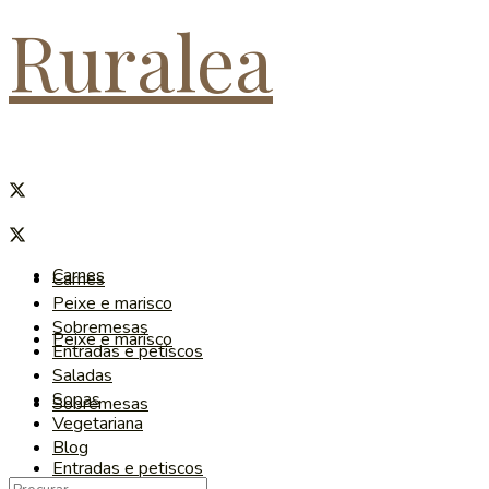
Ruralea
Carnes
Carnes
Peixe e marisco
Sobremesas
Peixe e marisco
Entradas e petiscos
Saladas
Sopas
Sobremesas
Vegetariana
Blog
Entradas e petiscos