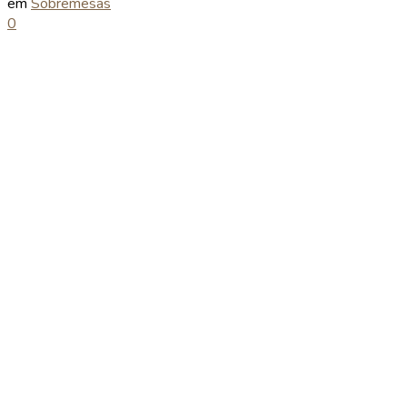
em
Sobremesas
0