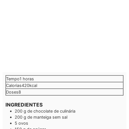
hora
Tempo
1
horas
Calorias
420
kcal
Doses
8
INGREDIENTES
200
g
de chocolate de culinária
200
g
de manteiga sem sal
5
ovos