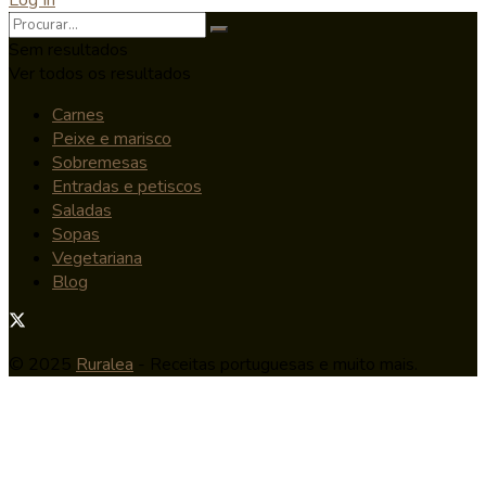
Sem resultados
Ver todos os resultados
Carnes
Peixe e marisco
Sobremesas
Entradas e petiscos
Saladas
Sopas
Vegetariana
Blog
© 2025
Ruralea
- Receitas portuguesas e muito mais.