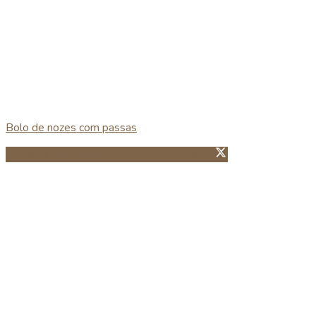
Bolo de nozes com passas
Partillhar no Facebook
Guardar no Pinterest