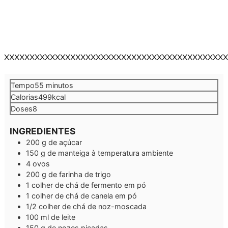
XXXXXXXXXXXXXXXXXXXXXXXXXXXXXXXXXXXXXXXXXXXX
minutos
Tempo
55
minutos
Calorias
499
kcal
Doses
8
INGREDIENTES
200
g
de açúcar
150
g
de manteiga à temperatura ambiente
4
ovos
200
g
de farinha de trigo
1
colher de chá de fermento em pó
1
colher de chá de canela em pó
1/2
colher de chá de noz-moscada
100
ml
de leite
150
g
de nozes picadas