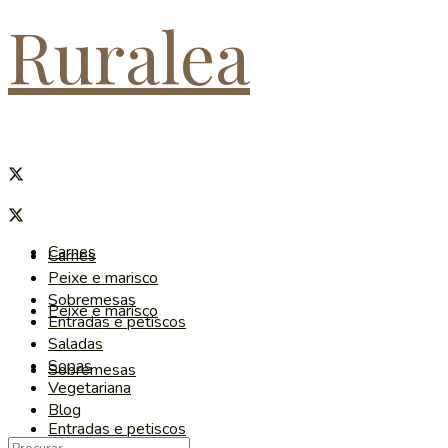
Ruralea
Carnes
Carnes
Peixe e marisco
Sobremesas
Peixe e marisco
Entradas e petiscos
Saladas
Sopas
Sobremesas
Vegetariana
Blog
Entradas e petiscos