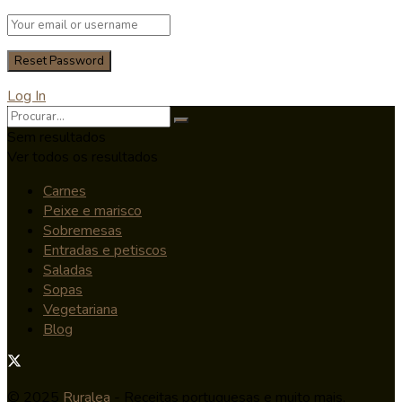
Log In
Sem resultados
Ver todos os resultados
Carnes
Peixe e marisco
Sobremesas
Entradas e petiscos
Saladas
Sopas
Vegetariana
Blog
© 2025
Ruralea
- Receitas portuguesas e muito mais.