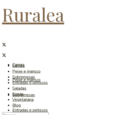
Ruralea
Carnes
Carnes
Peixe e marisco
Sobremesas
Peixe e marisco
Entradas e petiscos
Saladas
Sopas
Sobremesas
Vegetariana
Blog
Entradas e petiscos