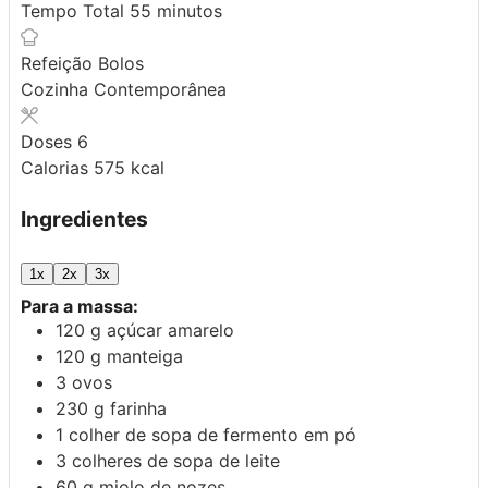
minutos
Tempo Total
55
minutos
Refeição
Bolos
Cozinha
Contemporânea
Doses
6
Calorias
575
kcal
Ingredientes
1x
2x
3x
Para a massa:
120
g
açúcar amarelo
120
g
manteiga
3
ovos
230
g
farinha
1
colher de sopa de
fermento em pó
3
colheres de sopa de
leite
60
g
miolo de nozes