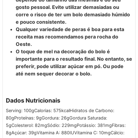
gosto pessoal. Evite utilizar demasiadas ou
corre o risco de ter um bolo demasiado húmido
e pouco consistente.
Qualquer variedade de peras é boa para esta
receita mas recomendamos pera rocha do
Oeste.
O toque de mel na decoração do bolo é
importante para o resultado final. No entanto, se
preferir, pode utilizar açúcar em pó. Ou pode
até nem sequer decorar o bolo.
Dados Nutricionais
Serving:
100
g
Calorias:
575
kcal
Hidratos de Carbono:
80
g
Proteínas:
9
g
Gordura:
26
g
Gordura Saturada:
5
g
Colesterol:
82
mg
Sódio:
229
mg
Potássio:
381
mg
Fibras:
8
g
Açúcar:
39
g
Vitamina A:
880
IU
Vitamina C:
10
mg
Cálcio: