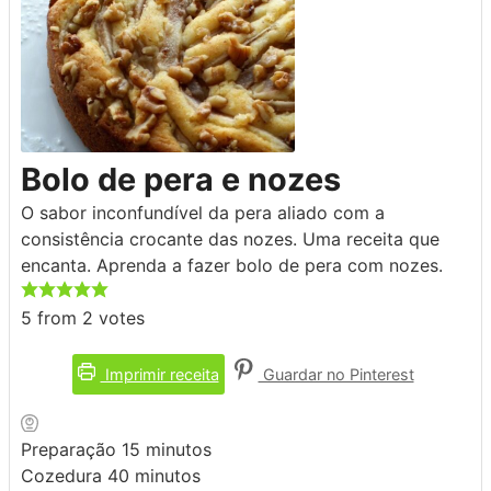
Bolo de pera e nozes
O sabor inconfundível da pera aliado com a
consistência crocante das nozes. Uma receita que
encanta. Aprenda a fazer bolo de pera com nozes.
5
from
2
votes
Imprimir receita
Guardar no Pinterest
minutos
Preparação
15
minutos
minutos
Cozedura
40
minutos