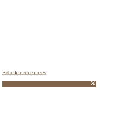
Bolo de pera e nozes
Partillhar no Facebook
Guardar no Pinterest