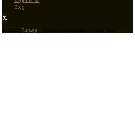
Vegetariana
Blog
© 2025
Ruralea
- Receitas portuguesas e muito mais.