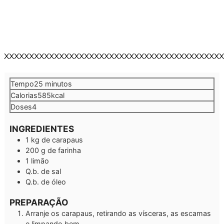
XXXXXXXXXXXXXXXXXXXXXXXXXXXXXXXXXXXXXXXXXXXX
minutos
Tempo
25
minutos
Calorias
585
kcal
Doses
4
INGREDIENTES
1
kg
de carapaus
200
g
de farinha
1
limão
Q.b.
de sal
Q.b.
de óleo
PREPARAÇÃO
Arranje os carapaus, retirando as vísceras, as escamas
e limpando bem.