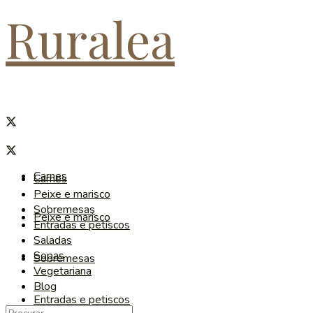
Ruralea
Carnes
Carnes
Peixe e marisco
Sobremesas
Peixe e marisco
Entradas e petiscos
Saladas
Sopas
Sobremesas
Vegetariana
Blog
Entradas e petiscos