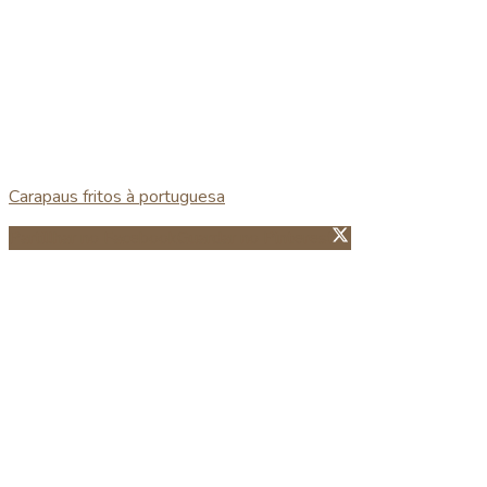
Carapaus fritos à portuguesa
Partillhar no Facebook
Guardar no Pinterest