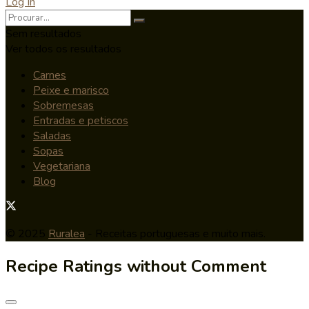
Log In
Sem resultados
Ver todos os resultados
Carnes
Peixe e marisco
Sobremesas
Entradas e petiscos
Saladas
Sopas
Vegetariana
Blog
© 2025
Ruralea
- Receitas portuguesas e muito mais.
Recipe Ratings without Comment