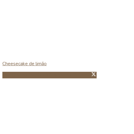
Cheesecake de limão
Partillhar no Facebook
Guardar no Pinterest