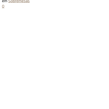
em
Sobremesas
0