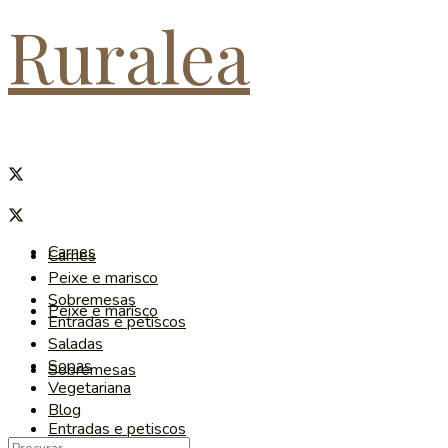
Ruralea
Carnes
Carnes
Peixe e marisco
Sobremesas
Peixe e marisco
Entradas e petiscos
Saladas
Sopas
Sobremesas
Vegetariana
Blog
Entradas e petiscos